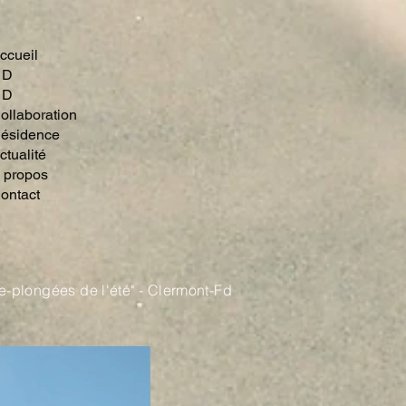
ccueil
 D
 D
ollaboration
ésidence
ctualité
 propos
ontact
e-plongées de l'été" - Clermont-Fd