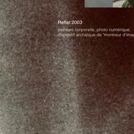
Reflet 2003
peinture corporelle, photo numérique,
dispositif archaïque de "montreur d'ima