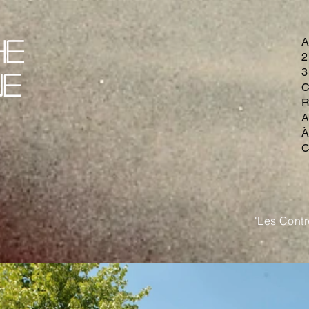
A
he
2
3
ne
C
R
A
À
C
"Les Contr