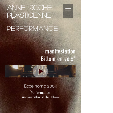
Anne Roche
plasticienne
performance
manifestation
"Billom en voix"
Ecce homo 2004
Performance
Ancien tribunal de Billom